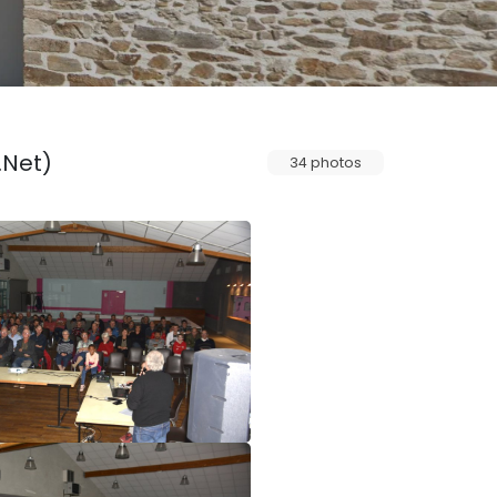
.Net)
34 photos