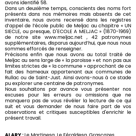
avons identifié 58.
Dans un deuxième temps, conscients des noms fort
présents dans nos mémoires mais absents de cet
inventaire, nous avons recensé dans les registres
d’appel de l’école public de Meljac au chapitre « UN
SIECLE, ou presque, D'ECOLE A MELJAC » (1870-1969)
de notre site www.meljac.net , 42 patronymes
supplémentaires, disparus aujourd’hui, que nous nous
sommes efforcés de renseigner.
Précisons enfin que nous avons au total traité de
Meljac au sens large de « la paroisse » et non pas aux
limites strictes de « la commune » approchant de ce
fait des hameaux appartenant aux communes de
Rullac ou de Saint-Just. Ainsi avons-nous à ce stade
pu explorer une centaine de patronymes.
Nous souhaitons par avance vous présenter nos
excuses pour les erreurs ou omissions que ne
manquera pas de vous révéler la lecture de ce qui
suit et vous demander de nous faire part de vos
observations et critiques susceptibles d'enrichir le
présent travail.
ALARY :
Le Martinesq, Le Féraldesq, Grascazes