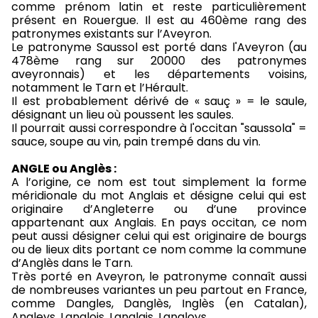
comme prénom latin et reste particulièrement
présent en Rouergue. Il est au 460ème rang des
patronymes existants sur l’Aveyron.
Le patronyme Saussol est porté dans l'Aveyron (au
478ème rang sur 20000 des patronymes
aveyronnais) et les départements voisins,
notamment le Tarn et l’Hérault.
Il est probablement dérivé de « sauç » = le saule,
désignant un lieu où poussent les saules.
Il pourrait aussi correspondre à l'occitan "saussola" =
sauce, soupe au vin, pain trempé dans du vin.
ANGLE ou Anglès :
A l’origine, ce nom est tout simplement la forme
méridionale du mot Anglais et désigne celui qui est
originaire d’Angleterre ou d’une province
appartenant aux Anglais. En pays occitan, ce nom
peut aussi désigner celui qui est originaire de bourgs
ou de lieux dits portant ce nom comme la commune
d’Anglès dans le Tarn.
Très porté en Aveyron, le patronyme connaît aussi
de nombreuses variantes un peu partout en France,
comme Dangles, Danglès, Inglès (en Catalan),
Angleys, Langlois, Langlais, Langloys…