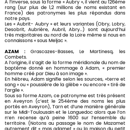
A l’inverse, sous la forme « Aubry », il vient au 126ème
rang (sur plus de 1,2 millions de noms existant en
France) des patronymes les plus répandus dans
notre pays.
Les « Aubrit- Aubry » et leurs variantes (Obry, Lobry,
Desobrit, Aubrière, Aubril, Abry…) sont aujourd’hui
très majoritaires au nord de la Loire même si nous en
connaissons « sous Meljac ».
AZAM :
Grascazes-Basses, Le Martinesq, les
Combets.
A l’origine, il s’agit de la forme méridionale du nom de
baptême donné en hommage à Adam, « premier
homme créé par Dieu à son image ».
En hébreu, Adam signifie selon les sources, «terre et
sang » ou « poussière de la glèbe » ou encore « tiré de
l’argile ».
Sous sa forme Azam, ce patronyme est très présent
en Aveyron (c’est le 254ème des noms les plus
portés en Aveyron), Tarn et d’une manière générale
sur le Midi-Toulousain et le Languedoc alors que l’on
n’en recense qu’à peine 1600 sur l’ensemble du
territoire. (Notons au passage le nom de Mazamet
autrement dit « mas adamet » ou la maison du petit