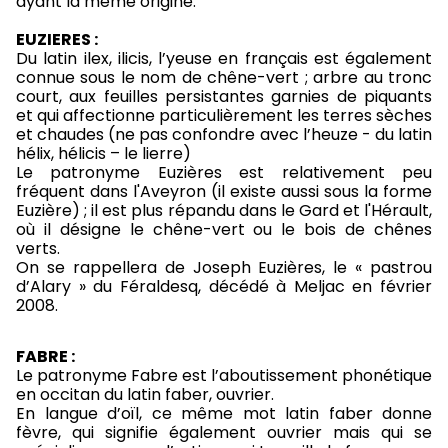
ayant la même origine.
EUZIERES :
Du latin ilex, ilicis, l’yeuse en français est également
connue sous le nom de chêne-vert ; arbre au tronc
court, aux feuilles persistantes garnies de piquants
et qui affectionne particulièrement les terres sèches
et chaudes (ne pas confondre avec l’heuze - du latin
hélix, hélicis – le lierre)
Le patronyme Euzières est relativement peu
fréquent dans l'Aveyron (il existe aussi sous la forme
Euzière) ; il est plus répandu dans le Gard et l'Hérault,
où il désigne le chêne-vert ou le bois de chênes
verts.
On se rappellera de Joseph Euzières, le « pastrou
d’Alary » du Féraldesq, décédé à Meljac en février
2008.
FABRE :
Le patronyme Fabre est l’aboutissement phonétique
en occitan du latin faber, ouvrier.
En langue d’oïl, ce même mot latin faber donne
fèvre, qui signifie également ouvrier mais qui se