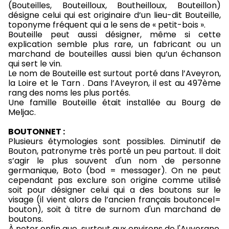
(Bouteilles, Bouteilloux, Boutheilloux, Bouteillon)
désigne celui qui est originaire d’un lieu-dit Bouteille,
toponyme fréquent qui a le sens de « petit-bois ».
Bouteille peut aussi désigner, même si cette
explication semble plus rare, un fabricant ou un
marchand de bouteilles aussi bien qu’un échanson
qui sert le vin.
Le nom de Bouteille est surtout porté dans l’Aveyron,
la Loire et le Tarn . Dans l’Aveyron, il est au 497ème
rang des noms les plus portés.
Une famille Bouteille était installée au Bourg de
Meljac.
BOUTONNET :
Plusieurs étymologies sont possibles. Diminutif de
Bouton, patronyme très porté un peu partout. Il doit
s’agir le plus souvent d'un nom de personne
germanique, Boto (bod = messager). On ne peut
cependant pas exclure son origine comme utilisé
soit pour désigner celui qui a des boutons sur le
visage (il vient alors de l’ancien français boutoncel=
bouton), soit à titre de surnom d'un marchand de
boutons.
À noter enfin que, surtout aux environs de l'Auvergne,