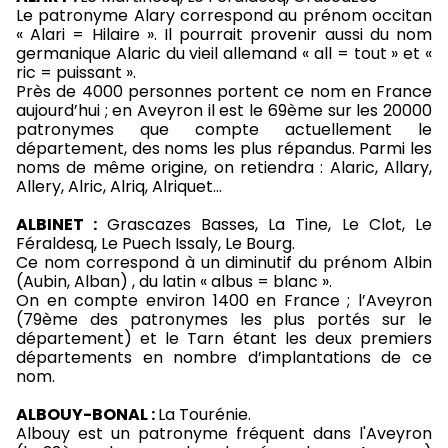
Le patronyme Alary correspond au prénom occitan
« Alari = Hilaire ». Il pourrait provenir aussi du nom
germanique Alaric du vieil allemand « all = tout » et «
ric = puissant ».
Près de 4000 personnes portent ce nom en France
aujourd’hui ; en Aveyron il est le 69ème sur les 20000
patronymes que compte actuellement le
département, des noms les plus répandus. Parmi les
noms de même origine, on retiendra : Alaric, Allary,
Allery, Alric, Alriq, Alriquet…
ALBINET :
Grascazes Basses, La Tine, Le Clot, Le
Féraldesq, Le Puech Issaly, Le Bourg.
Ce nom correspond à un diminutif du prénom Albin
(Aubin, Alban) , du latin « albus = blanc ».
On en compte environ 1400 en France ; l’Aveyron
(79ème des patronymes les plus portés sur le
département) et le Tarn étant les deux premiers
départements en nombre d’implantations de ce
nom.
ALBOUY-BONAL :
La Tourénie.
Albouy est un patronyme fréquent dans l'Aveyron