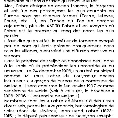
spécialise au sens d’artisan qui travaille le fer.
Ainsi, Fabre désigne en ancien français, le forgeron
et est l'un des patronymes les plus courants en
Europe, sous ses diverses formes (Faivre, Lefèvre,
Faure, etc ...), en France où l’on en compte
aujourd’hui, plus de 45000 Fabre et en Aveyron où
Fabre est le premier au rang des noms les plus
portés.
Il faut dire qu’en effet, le métier de forgeron évoqué
par ce nom qui était présent pratiquement dans
tous les villages, a entraîné une diffusion massive du
surnom.
Dans la paroisse de Meljac on connaissait des Fabre
à la Tapie où ils précédaient les Pomarède et au
Bouyssou… Le 24 décembre 1906, un arrêté municipal
nomme M. Louis Fabre du Bouyssou,« ancien
instituteur », « garçon de bureau de la commune de
Meljac ». Il sera confirmé le 1er janvier 1907 comme
secrétaire de Mairie (voir à ce sujet, la brochure «
1906-2006 - Centenaire de Meljac »).
Nombreux sont, les « Fabre célèbres » à des titres
divers tels, parmi les Aveyronnais, l’entomologiste de
Saint-Léons de Lévézou, Jean-Henri Fabre (1823-
1915) ; le député puis sénateur de l’Aveyron Joseph-