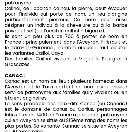
patronyme.
Cailhol, de l’occitan calhau, la pierre, peut évoquer
pour l’individu qui porte ce nom, un lieu d’origine
particulièrement pierreux. Ce nom peut aussi
désigner un individu à la chevelure ou à la barbe
poivre et sel (de l’occitan calhol = bigarré).
Ils sont un peu plus de 700 à porter ce nom en
France ; principalement dans l’Aveyron, l’Hérault et
le Tarn-et-Garonne ; nombre auquel il faut ajouter
les variantes Caillol, Cayol.
Des familles Cailhol vivaient à Meljac le Bourg et à
Grascazes.
CANAC :
Canac est un nom de lieu ; plusieurs hameaux dans
l’Aveyron et le Tarn portent ce nom qui a ensuite
servi de patronyme aux familles qui y vivaient ou en
étaient originaires.
Le sens probable des lieux-dits Canac (ou Cannac)
est le domaine de Canus ou Canius, personnages
latins. Ils sont 1400 en France à porter ce patronyme
qui en Aveyron se situe au 215ème rang des noms les
plus portés. Sa variante Cannac se situe en Aveyron
au 907ème rang.