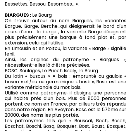
Bessettes, Bessou, Besombes… ».
BIARGUES :
Le Bourg
On trouve autour du nom Biargues, les variantes
Bargue, Barge, Berche…qui désignerait le bord d’un
cours d’eau : la berge ; la variante Barge désignant
plus précisément une barque à fond plat et, par
extension, celui qui l’utilise.
En Limousin et en Poitou, la variante « Barge » signifie
fenil.
Ainsi, les origines du patronyme « Biargues »,
nécessitent-elles là d’être précisées.
BOSC: Soulages, Le Puech Issaly, Le Bourg
Du latin « buscus » = bois ; emprunté au gaulois «
bosco » et/ou au germanique « bosk », Bosc est une
variante méridionale du mot bois.
Utilisé comme patronyme, il désigne une personne
qui habite près d’un bois. Plus de 8000 personnes
portent ce nom en France, par ailleurs très répandu
dans notre région. En Aveyron, Bosc est le 57ème sur
20000, des noms les plus portés.
Les patronymes tels que « Bouscal, Boch, Bosch,
Boschat, Boschi, Bosq, Bosquier, Bost, Boust, Bosquet,