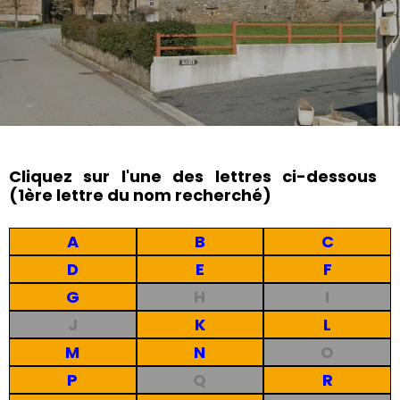
Cliquez sur l'une des lettres ci-dessous
(1ère lettre du nom recherché)
A
B
C
D
E
F
G
H
I
J
K
L
M
N
O
P
Q
R