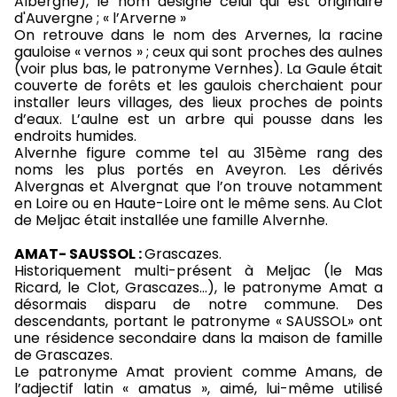
Albergne), le nom désigne celui qui est originaire
d'Auvergne ; « l’Arverne »
On retrouve dans le nom des Arvernes, la racine
gauloise « vernos » ; ceux qui sont proches des aulnes
(voir plus bas, le patronyme Vernhes). La Gaule était
couverte de forêts et les gaulois cherchaient pour
installer leurs villages, des lieux proches de points
d’eaux. L’aulne est un arbre qui pousse dans les
endroits humides.
Alvernhe figure comme tel au 315ème rang des
noms les plus portés en Aveyron. Les dérivés
Alvergnas et Alvergnat que l’on trouve notamment
en Loire ou en Haute-Loire ont le même sens. Au Clot
de Meljac était installée une famille Alvernhe.
AMAT- SAUSSOL :
Grascazes.
Historiquement multi-présent à Meljac (le Mas
Ricard, le Clot, Grascazes…), le patronyme Amat a
désormais disparu de notre commune. Des
descendants, portant le patronyme « SAUSSOL» ont
une résidence secondaire dans la maison de famille
de Grascazes.
Le patronyme Amat provient comme Amans, de
l’adjectif latin « amatus », aimé, lui-même utilisé