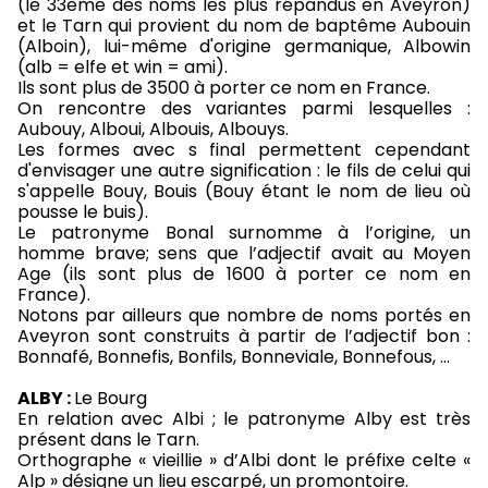
(le 33ème des noms les plus répandus en Aveyron)
et le Tarn qui provient du nom de baptême Aubouin
(Alboin), lui-même d'origine germanique, Albowin
(alb = elfe et win = ami).
Ils sont plus de 3500 à porter ce nom en France.
On rencontre des variantes parmi lesquelles :
Aubouy, Alboui, Albouis, Albouys.
Les formes avec s final permettent cependant
d'envisager une autre signification : le fils de celui qui
s'appelle Bouy, Bouis (Bouy étant le nom de lieu où
pousse le buis).
Le patronyme Bonal surnomme à l’origine, un
homme brave; sens que l’adjectif avait au Moyen
Age (ils sont plus de 1600 à porter ce nom en
France).
Notons par ailleurs que nombre de noms portés en
Aveyron sont construits à partir de l’adjectif bon :
Bonnafé, Bonnefis, Bonfils, Bonneviale, Bonnefous, …
ALBY :
Le Bourg
En relation avec Albi ; le patronyme Alby est très
présent dans le Tarn.
Orthographe « vieillie » d’Albi dont le préfixe celte «
Alp » désigne un lieu escarpé, un promontoire.