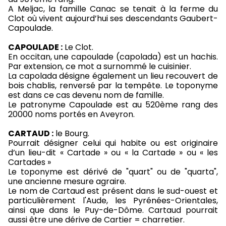
A Meljac, la famille Canac se tenait à la ferme du
Clot où vivent aujourd’hui ses descendants Gaubert-
Capoulade.
CAPOULADE :
Le Clot.
En occitan, une capoulade (capolada) est un hachis.
Par extension, ce mot a surnommé le cuisinier.
La capolada désigne également un lieu recouvert de
bois chablis, renversé par la tempête. Le toponyme
est dans ce cas devenu nom de famille.
Le patronyme Capoulade est au 520ème rang des
20000 noms portés en Aveyron.
CARTAUD :
le Bourg.
Pourrait désigner celui qui habite ou est originaire
d’un lieu-dit « Cartade » ou « la Cartade » ou « les
Cartades »
Le toponyme est dérivé de "quart" ou de "quarta",
une ancienne mesure agraire.
Le nom de Cartaud est présent dans le sud-ouest et
particulièrement l'Aude, les Pyrénées-Orientales,
ainsi que dans le Puy-de-Dôme. Cartaud pourrait
aussi être une dérive de Cartier = charretier.