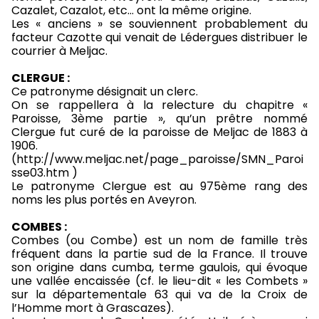
Cazalet, Cazalot, etc… ont la même origine.
Les « anciens » se souviennent probablement du
facteur Cazotte qui venait de Lédergues distribuer le
courrier à Meljac.
CLERGUE :
Ce patronyme désignait un clerc.
On se rappellera à la relecture du chapitre «
Paroisse, 3ème partie », qu’un prêtre nommé
Clergue fut curé de la paroisse de Meljac de 1883 à
1906.
(http://www.meljac.net/page_paroisse/SMN_Paroi
sse03.htm )
Le patronyme Clergue est au 975ème rang des
noms les plus portés en Aveyron.
COMBES :
Combes (ou Combe) est un nom de famille très
fréquent dans la partie sud de la France. Il trouve
son origine dans cumba, terme gaulois, qui évoque
une vallée encaissée (cf. le lieu-dit « les Combets »
sur la départementale 63 qui va de la Croix de
l’Homme mort à Grascazes).