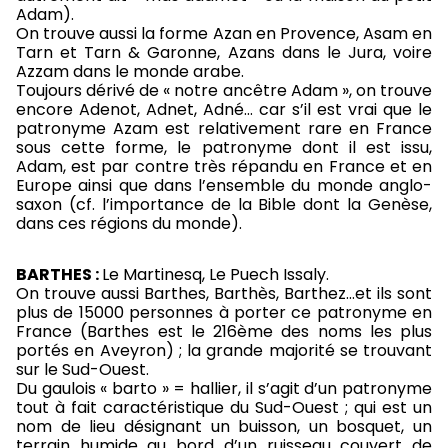
Adam).
On trouve aussi la forme Azan en Provence, Asam en
Tarn et Tarn & Garonne, Azans dans le Jura, voire
Azzam dans le monde arabe.
Toujours dérivé de « notre ancêtre Adam », on trouve
encore Adenot, Adnet, Adné… car s’il est vrai que le
patronyme Azam est relativement rare en France
sous cette forme, le patronyme dont il est issu,
Adam, est par contre très répandu en France et en
Europe ainsi que dans l’ensemble du monde anglo-
saxon (cf. l’importance de la Bible dont la Genèse,
dans ces régions du monde).
BARTHES :
Le Martinesq, Le Puech Issaly.
On trouve aussi Barthes, Barthès, Barthez…et ils sont
plus de 15000 personnes à porter ce patronyme en
France (Barthes est le 216ème des noms les plus
portés en Aveyron) ; la grande majorité se trouvant
sur le Sud-Ouest.
Du gaulois « barto » = hallier, il s’agit d’un patronyme
tout à fait caractéristique du Sud-Ouest ; qui est un
nom de lieu désignant un buisson, un bosquet, un
terrain humide au bord d’un ruisseau couvert de