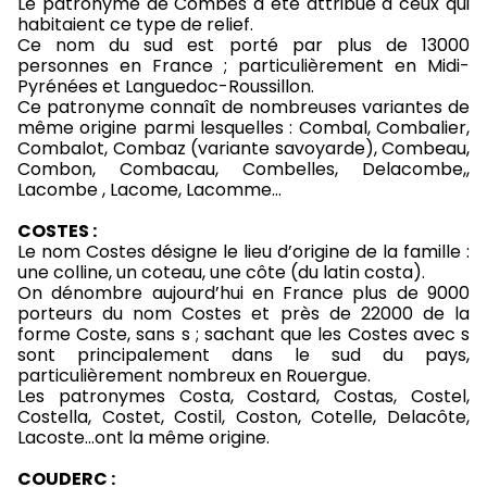
Le patronyme de Combes a été attribué à ceux qui
habitaient ce type de relief.
Ce nom du sud est porté par plus de 13000
personnes en France ; particulièrement en Midi-
Pyrénées et Languedoc-Roussillon.
Ce patronyme connaît de nombreuses variantes de
même origine parmi lesquelles : Combal, Combalier,
Combalot, Combaz (variante savoyarde), Combeau,
Combon, Combacau, Combelles, Delacombe,,
Lacombe , Lacome, Lacomme…
COSTES :
Le nom Costes désigne le lieu d’origine de la famille :
une colline, un coteau, une côte (du latin costa).
On dénombre aujourd’hui en France plus de 9000
porteurs du nom Costes et près de 22000 de la
forme Coste, sans s ; sachant que les Costes avec s
sont principalement dans le sud du pays,
particulièrement nombreux en Rouergue.
Les patronymes Costa, Costard, Costas, Costel,
Costella, Costet, Costil, Coston, Cotelle, Delacôte,
Lacoste...ont la même origine.
COUDERC :