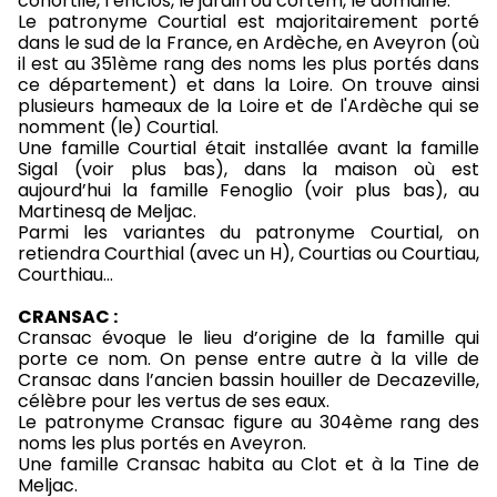
cohortile, l’enclos, le jardin ou cortem, le domaine.
Le patronyme Courtial est majoritairement porté
dans le sud de la France, en Ardèche, en Aveyron (où
il est au 351ème rang des noms les plus portés dans
ce département) et dans la Loire. On trouve ainsi
plusieurs hameaux de la Loire et de l'Ardèche qui se
nomment (le) Courtial.
Une famille Courtial était installée avant la famille
Sigal (voir plus bas), dans la maison où est
aujourd’hui la famille Fenoglio (voir plus bas), au
Martinesq de Meljac.
Parmi les variantes du patronyme Courtial, on
retiendra Courthial (avec un H), Courtias ou Courtiau,
Courthiau…
CRANSAC :
Cransac évoque le lieu d’origine de la famille qui
porte ce nom. On pense entre autre à la ville de
Cransac dans l’ancien bassin houiller de Decazeville,
célèbre pour les vertus de ses eaux.
Le patronyme Cransac figure au 304ème rang des
noms les plus portés en Aveyron.
Une famille Cransac habita au Clot et à la Tine de
Meljac.