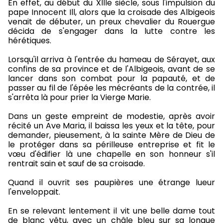
En effet, au début du XIIIe siècle, sous l'impulsion du
pape Innocent Ill, alors que la croisade des Albigeois
venait de débuter, un preux chevalier du Rouergue
décida de s'engager dans la lutte contre les
hérétiques.
Lorsqu'il arriva à l'entrée du hameau de Sérayet, aux
confins de sa province et de l'Albigeois, avant de se
lancer dans son combat pour la papauté, et de
passer au fil de l'épée les mécréants de la contrée, il
s'arrêta là pour prier la Vierge Marie.
Dans un geste empreint de modestie, après avoir
récité un Ave Maria, il baissa les yeux et la tête, pour
demander, pieusement, à la sainte Mère de Dieu de
le protéger dans sa périlleuse entreprise et fit le
vœu d'édifier là une chapelle en son honneur s'il
rentrait sain et sauf de sa croisade.
Quand il ouvrit ses paupières une étrange lueur
l'enveloppait.
En se relevant lentement il vit une belle dame tout
de blanc vêtu, avec un châle bleu sur sa longue