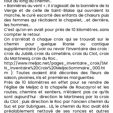
tout au long du chemin…
« Bannières au vent » ; il s’agissait de la bannière de la
Vierge et de celle de Saint-Blaise qui ouvraient la
marche, le curé escorté des enfants de chœurs puis
des femmes qui récitaient le chapelet, …et derrière,
les hommes…
C’est qu’on en avait pour près de 10 kilomètres…sans
compter le retour.
On s’arrêtait à chaque croix qui se trouvait sur le
chemin pour quelque litanie ou cantique
supplémentaire (voir ou revoir l’inventaire des croix :
croix du Jubilé, croix du cimetière, croix du Clot, croix
du Martinesq, croix du Roc…
http://www.meljac.net/pages_inventaire_croix/SM
N_Inventaire%20Croix%20MeljacSommaire_000.ht
m ): Toutes avaient été décorées des fleurs de
saison, pivoines, iris et premières marguerites.
Près de 10 kilomètres en effet pour se rendre de
l’église de Meljac à la chapelle de Roucayrol et les
routes, chemins et sentiers, n’étaient pas ce qu’ils
sont aujourd’hui : direction le Martinesq par la croix
du Clot ; puis direction le Roc par l’ancien chemin du
Suc et par Subrigues… Là, le chemin du Roc avait été
préalablement nettoyé de ses ronces et autres