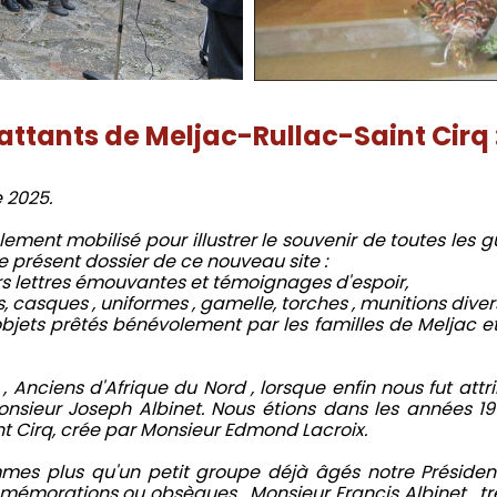
tants de Meljac-Rullac-Saint Cirq : 
 2025.
ment mobilisé pour illustrer le souvenir de toutes les g
présent dossier de ce nouveau site :
rs lettres émouvantes et témoignages d'espoir,
s, casques , uniformes , gamelle, torches , munitions diver
s, objets prêtés bénévolement par les familles de Meljac 
nciens d'Afrique du Nord , lorsque enfin nous fut attr
sieur Joseph Albinet. Nous étions dans les années 1970
int Cirq, crée par Monsieur Edmond Lacroix.
mes plus qu'un petit groupe déjà âgés notre Présiden
émorations ou obsèques . Monsieur Françis Albinet , tr