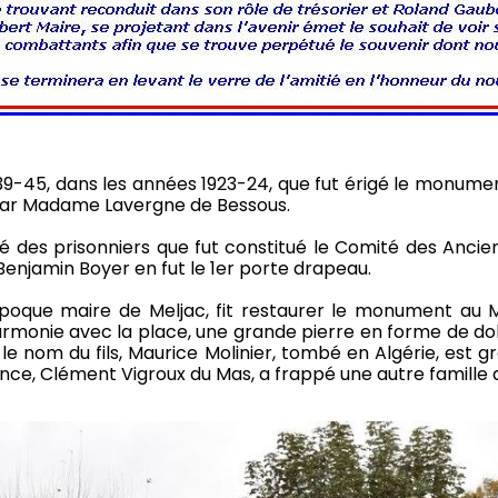
939-45, dans les années 1923-24, que fut érigé le monumen
par Madame Lavergne de Bessous.
té des prisonniers que fut constitué le Comité des Ancien
 Benjamin Boyer en fut le 1er porte drapeau.
époque maire de Meljac, fit restaurer le monument au Mor
rmonie avec la place, une grande pierre en forme de dolm
t le nom du fils, Maurice Molinier, tombé en Algérie, es
nce, Clément Vigroux du Mas, a frappé une autre famille 