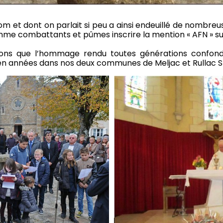
nom et dont on parlait si peu a ainsi endeuillé de nombreu
me combattants et pûmes inscrire la mention « AFN » su
spérons que l’hommage rendu toutes générations confon
n années dans nos deux communes de Meljac et Rullac St