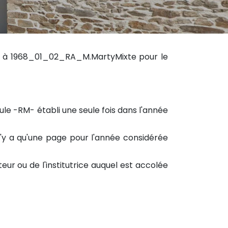
er à 1968_01_02_RA_M.MartyMixte pour le
icule -RM- établi une seule fois dans l'année
 n'y a qu'une page pour l'année considérée
eur ou de l'institutrice auquel est accolée