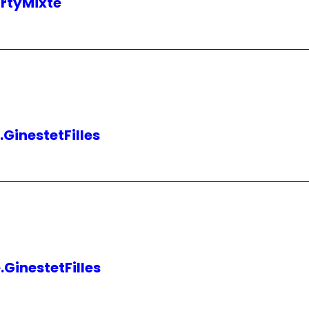
rtyMixte
inestetFilles
inestetFilles