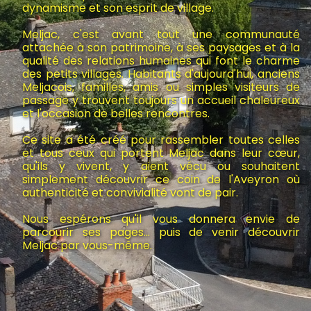
dynamisme et son esprit de village.
Meljac, c'est avant tout une communauté
attachée à son patrimoine, à ses paysages et à la
qualité des relations humaines qui font le charme
des petits villages. Habitants d'aujourd'hui, anciens
Meljacois, familles, amis ou simples visiteurs de
passage y trouvent toujours un accueil chaleureux
et l'occasion de belles rencontres.
Ce site a été créé pour rassembler toutes celles
et tous ceux qui portent Meljac dans leur cœur,
qu'ils y vivent, y aient vécu ou souhaitent
simplement découvrir ce coin de l'Aveyron où
authenticité et convivialité vont de pair.
Nous espérons qu'il vous donnera envie de
parcourir ses pages... puis de venir découvrir
Meljac par vous-même.