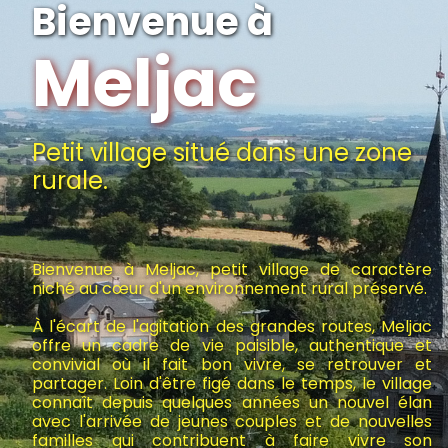
Bienvenue à
Meljac
Petit village situé dans une zone
rurale.
Bienvenue à Meljac, petit village de caractère
niché au cœur d'un environnement rural préservé.
À l'écart de l'agitation des grandes routes, Meljac
offre un cadre de vie paisible, authentique et
convivial où il fait bon vivre, se retrouver et
partager. Loin d'être figé dans le temps, le village
connaît depuis quelques années un nouvel élan
avec l'arrivée de jeunes couples et de nouvelles
familles qui contribuent à faire vivre son