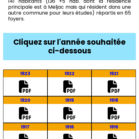
141 habitants (136 +5 hab. dont la résidence
principale est à Meljac mais qui résident dans une
autre commune pour leurs études) répartis en 65
foyers.
Cliquez sur l'année souhaitée
ci-dessous
1923
1922
1921
1920
1919
1918
1917
1916
1915