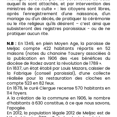
auquel ils sont attachés, et par intervention des
ministres de ce culte » : les citoyens sont libres,
après l'enregistrement d'une naissance, d'un
mariage ou d'un décès, de pratiquer la cérémonie
ou le rite religieux qu'ils désirent – c’est ainsi que
subsisteront des registres paroissiaux - ou de ne
pratiquer aucun rite.
N.B :
En 1349, en plein Moyen Age, la paroisse de
Meljac compte 422 habitants répartis en 52
maisons (notes du chanoine Touzery associées à
la publication en 1906 des «Les bénéfices du
diocèse de Rodez avant la révolution de 1789 ».
En 1837, un état établi par Louis Mazars, caissier de
la Fabrique (conseil paroissial), d’une collecte
réalisée pour la restauration des cloches en
compte 523 en 82 feux.
En 1878, le curé Clergue recense 570 habitants en
114 foyers.
A la création de la commune en 1906, le nombre
d’habitants à 630 constitue, à ce que nous savons,
l’apogée.
En 2012, la population légale 2012 de Meljac est de