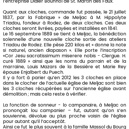
l’entreprise Didier Bounhol de St. Martin des Faux.
Quant aux cloches, commande fut passée, le 21 juillet
1837, par la Fabrique » de Meljac à M. Hippolyte
Triadou, fondeur à Rodez, de deux cloches. Ces deux
cloches seront livrées, payées et installées en 1841.
Le 16 septembre 1889 se tient à Meljac, la bénédiction
solennelle d’une nouvelle cloche sortie des ateliers
Triadou de Rodez. Elle pèse 220 kilos et « donne la note
si naturel, ancien diapason ». Elle porte l’inscription
«Cor Jesu sacratissimum miserere nobis - Clergue. H.
curé 1889 » ainsi que les noms du parrain et de la
marraine, Louis Mazars de la Bessière et Marie Rey
épouse Enjalbert du Puech.
Il y a fort à parier qu’en 2012 les 3 cloches en place
dans le clocher de l’actuelle église de Meljac sont bien
les 3 cloches récupérées sur l’ancienne église avant
démolition ; mais cela reste à vérifier.
La fonction de sonneur - lo campanaire, à Meljac on
prononçait lou campanier – fut, autant qu’on s’en
souvienne, dévolue au plus proche voisin de l’église
pour autant qu’il l’acceptât.
Ainsi ce fut le plus souvent à la famille Massol du Bourg