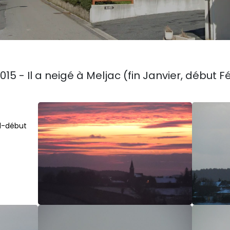
2015 - Il a neigé à Meljac (fin Janvier, début F
01-début