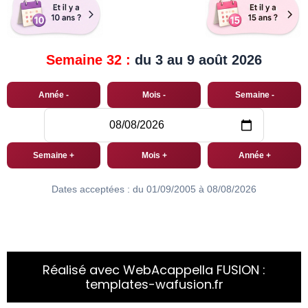
Semaine 32 :
du 3 au 9 août 2026
Année -
Mois -
Semaine -
Semaine +
Mois +
Année +
Dates acceptées : du 01/09/2005 à 08/08/2026
Réalisé avec WebAcappella FUSION :
templates-wafusion.fr